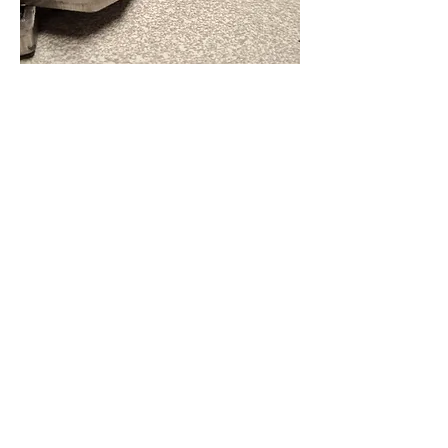
GREMBER s.r.l. - Via Mantova
17 - 12084
MONDOVI
(CN) - ITALY - Tel.:
+39 0174 552486
Fax.:
+39 0174
060022
- E-mail:
grember.ut@gmail.com
p.iva.: IT01811600046 - capitale sociale euro
100.000,00
FOLLOW US: